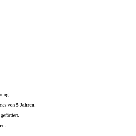
rung.
umes von
5 Jahren.
gefördert.
en.